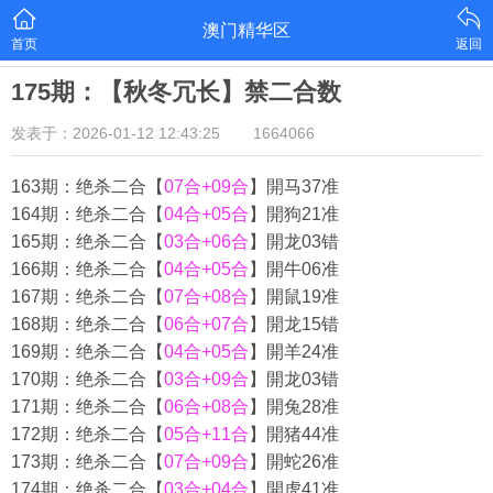
澳门精华区
首页
返回
175期：【秋冬冗长】禁二合数
发表于：2026-01-12 12:43:25
1664066
163期：绝杀二合【
07合+09合
】開马37准
164期：绝杀二合【
04合+05合
】開狗21准
165期：绝杀二合【
03合+06合
】開龙03错
166期：绝杀二合【
04合+05合
】開牛06准
167期：绝杀二合【
07合+08合
】開鼠19准
168期：绝杀二合【
06合+07合
】開龙15错
169期：绝杀二合【
04合+05合
】開羊24准
170期：绝杀二合【
03合+09合
】開龙03错
171期：绝杀二合【
06合+08合
】開兔28准
172期：绝杀二合【
05合+11合
】開猪44准
173期：绝杀二合【
07合+09合
】開蛇26准
174期：绝杀二合【
03合+04合
】開虎41准