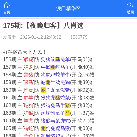
澳门精华区
首页
返回
175期:【夜晚归客】八肖选
发表于：2026-01-12 12:43:32
1580779
好料致富天下万民！
156期:主[
猴虎
]
防:
狗
猪
鼠
马
兔羊
(开:马01)准
157期:主[
鸡龙
]
防:
牛猴
兔
蛇马羊
(开:兔40)准
158期:主[
鼠猪
]
防:
狗虎鸡蛇羊牛
(开:兔16)错
159期:主[
鼠马
]
防:
蛇
龙
牛鸡兔狗
(开:龙39)准
160期:主[
狗虎
]
防:
蛇
羊龙鼠猴猪
(开:蛇02)准
161期:主[
虎羊
]
防:
猴狗龙
猪
蛇鼠
(开:猪08)准
162期:主[
蛇狗
]
防:
猴鸡兔马牛
猪
(开:猪32)准
163期:主[
鸡猴
]
防:
虎蛇狗鼠羊
马
(开:马37)准
164期:主[
羊龙
]
防:
猪猴马鼠虎蛇
(开:狗21)错
165期:主[
鸡蛇
]
防:
龙
狗兔虎马猴
(开:龙03)准
166期:主[
羊兔
]
防:
狗猴猪鸡鼠龙
(开:牛06)错