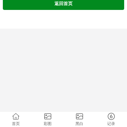
返回首页
首页
彩图
黑白
记录