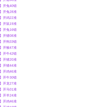
】开兔40错
】开兔28准
】开鸡22准
】开鼠19准
】开兔16错
】开猪08准
】开狗33错
】开猴47准
】开牛42错
】开猪20准
】开猪44准
】开鸡46准
】开牛30错
】开龙27准
】开马01准
】开羊24准
】开鸡46准