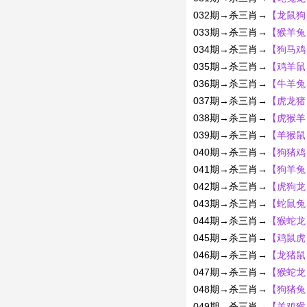
032期→杀三肖→
【龙鼠狗
033期→杀三肖→
【猴羊兔
034期→杀三肖→
【狗马鸡
035期→杀三肖→
【鸡羊鼠
036期→杀三肖→
【牛羊兔
037期→杀三肖→
【虎龙猪
038期→杀三肖→
【虎猴羊
039期→杀三肖→
【羊猴鼠
040期→杀三肖→
【狗猪鸡
041期→杀三肖→
【狗羊兔
042期→杀三肖→
【虎狗龙
043期→杀三肖→
【蛇鼠兔
044期→杀三肖→
【猴蛇龙
045期→杀三肖→
【鸡鼠虎
046期→杀三肖→
【龙猪鼠
047期→杀三肖→
【猴蛇龙
048期→杀三肖→
【狗猪兔
049期→杀三肖→
【羊鸡猴