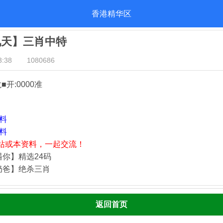
香港精华区
九天】三肖中特
:38
1080686
龙
■开:0000准
资料
资料
站或本资料，一起交流！
遇你】精选24码
奶爸】绝杀三肖
返回首页