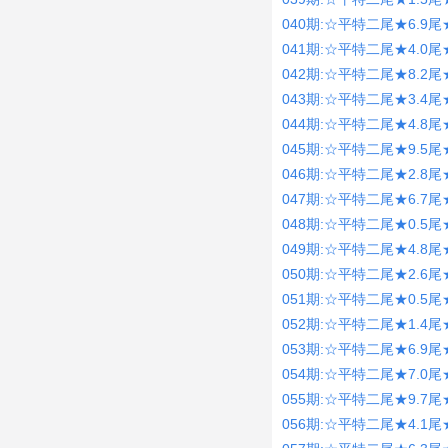
040期:☆平特二尾★6.9尾★
041期:☆平特二尾★4.0尾★
042期:☆平特二尾★8.2尾
043期:☆平特二尾★3.4尾★
044期:☆平特二尾★4.8尾★
045期:☆平特二尾★9.5尾
046期:☆平特二尾★2.8尾★平
047期:☆平特二尾★6.7尾★
048期:☆平特二尾★0.5尾
049期:☆平特二尾★4.8尾
050期:☆平特二尾★2.6尾★
051期:☆平特二尾★0.5尾★
052期:☆平特二尾★1.4尾★
053期:☆平特二尾★6.9尾
054期:☆平特二尾★7.0尾★
055期:☆平特二尾★9.7尾★
056期:☆平特二尾★4.1尾★