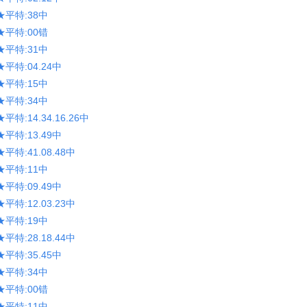
★平特:38中
★平特:00错
★平特:31中
平特:04.24中
★平特:15中
★平特:34中
特:14.34.16.26中
平特:13.49中
平特:41.08.48中
★平特:11中
平特:09.49中
平特:12.03.23中
★平特:19中
平特:28.18.44中
平特:35.45中
★平特:34中
★平特:00错
★平特:11中