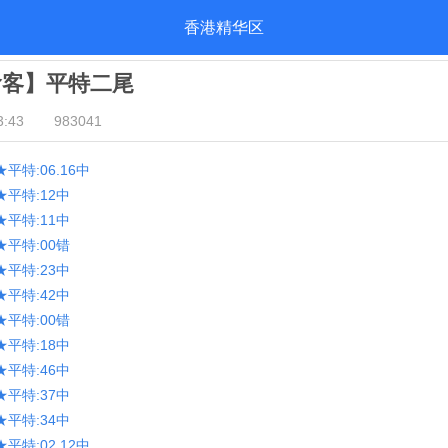
香港精华区
食客】平特二尾
:43
983041
平特:06.16中
★平特:12中
★平特:11中
★平特:00错
★平特:23中
★平特:42中
★平特:00错
★平特:18中
★平特:46中
★平特:37中
★平特:34中
平特:02.12中