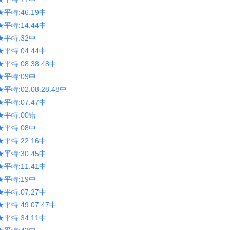
平特:46.19中
平特:14.44中
★平特:32中
平特:04.44中
平特:08.38.48中
★平特:09中
特:02.08.28.48中
平特:07.47中
★平特:00错
★平特:08中
平特:22.16中
平特:30.45中
平特:11.41中
★平特:19中
平特:07.27中
平特:49.07.47中
平特:34.11中