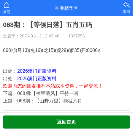
香港精华区
首页
返回
068期：【等候日落】五肖五码
发表于：2026-01-12 12:43:46
1037256
068期
(马13)(兔16)(龙15)(虎29)(猴35)
开:0000准
出处：
2026澳门正版资料
出处：
2026澳门正版资料
欢迎向您的朋友推荐本站或本资料，一起交流！
下篇：068期:【袖里藏风】平特一肖
上篇：068期：【山野万里】稳猛六肖
返回首页