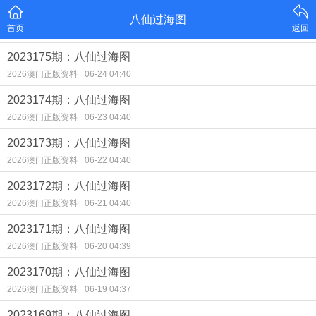
八仙过海图
首页
返回
2023175期：八仙过海图
2026澳门正版资料
06-24 04:40
2023174期：八仙过海图
2026澳门正版资料
06-23 04:40
2023173期：八仙过海图
2026澳门正版资料
06-22 04:40
2023172期：八仙过海图
2026澳门正版资料
06-21 04:40
2023171期：八仙过海图
2026澳门正版资料
06-20 04:39
2023170期：八仙过海图
2026澳门正版资料
06-19 04:37
2023169期：八仙过海图