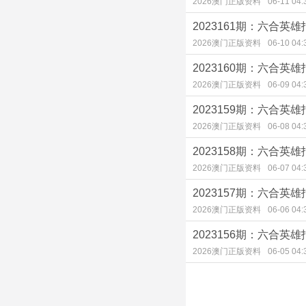
2026澳门正版资料
06-11 04:
2023161期：六合英雄
2026澳门正版资料
06-10 04:
2023160期：六合英雄
2026澳门正版资料
06-09 04:
2023159期：六合英雄
2026澳门正版资料
06-08 04:
2023158期：六合英雄
2026澳门正版资料
06-07 04:
2023157期：六合英雄
2026澳门正版资料
06-06 04:
2023156期：六合英雄
2026澳门正版资料
06-05 04: