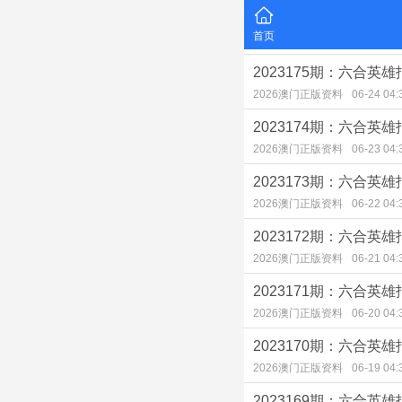
首页
2023175期：六合英雄
2026澳门正版资料
06-24 04:
2023174期：六合英雄
2026澳门正版资料
06-23 04:
2023173期：六合英雄
2026澳门正版资料
06-22 04:
2023172期：六合英雄
2026澳门正版资料
06-21 04:
2023171期：六合英雄
2026澳门正版资料
06-20 04:
2023170期：六合英雄
2026澳门正版资料
06-19 04:
2023169期：六合英雄