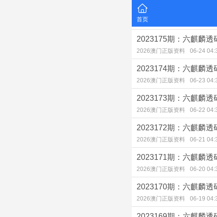
首页
2023175期：六麒麟透
2026澳门正版资料
06-24 04:
2023174期：六麒麟透
2026澳门正版资料
06-23 04:
2023173期：六麒麟透
2026澳门正版资料
06-22 04:
2023172期：六麒麟透
2026澳门正版资料
06-21 04:
2023171期：六麒麟透
2026澳门正版资料
06-20 04:
2023170期：六麒麟透
2026澳门正版资料
06-19 04:
2023169期：六麒麟透