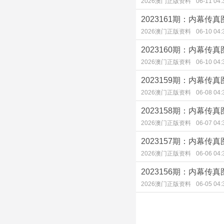
2026澳门正版资料
06-11 04:
2023161期：内幕传真
2026澳门正版资料
06-10 04:
2023160期：内幕传真
2026澳门正版资料
06-10 04:
2023159期：内幕传真
2026澳门正版资料
06-08 04:
2023158期：内幕传真
2026澳门正版资料
06-07 04:
2023157期：内幕传真
2026澳门正版资料
06-06 04:
2023156期：内幕传真
2026澳门正版资料
06-05 04: