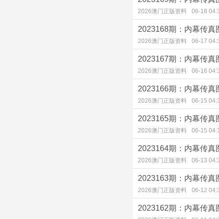
2026澳门正版资料
06-18 04:
2023168期：内幕传真
2026澳门正版资料
06-17 04:
2023167期：内幕传真
2026澳门正版资料
06-16 04:
2023166期：内幕传真
2026澳门正版资料
06-15 04:
2023165期：内幕传真
2026澳门正版资料
06-15 04:
2023164期：内幕传真
2026澳门正版资料
06-13 04:
2023163期：内幕传真
2026澳门正版资料
06-12 04:
2023162期：内幕传真