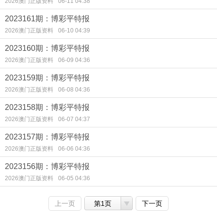
2026澳门正版资料
06-11 04:38
2023161期：博彩平特报
2026澳门正版资料
06-10 04:39
2023160期：博彩平特报
2026澳门正版资料
06-09 04:36
2023159期：博彩平特报
2026澳门正版资料
06-08 04:36
2023158期：博彩平特报
2026澳门正版资料
06-07 04:37
2023157期：博彩平特报
2026澳门正版资料
06-06 04:36
2023156期：博彩平特报
2026澳门正版资料
06-05 04:36
上一页
第1页
下一页