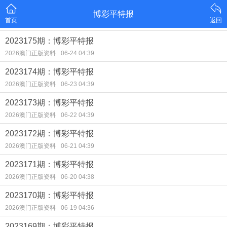
博彩平特报
首页
返回
2023175期：博彩平特报
2026澳门正版资料
06-24 04:39
2023174期：博彩平特报
2026澳门正版资料
06-23 04:39
2023173期：博彩平特报
2026澳门正版资料
06-22 04:39
2023172期：博彩平特报
2026澳门正版资料
06-21 04:39
2023171期：博彩平特报
2026澳门正版资料
06-20 04:38
2023170期：博彩平特报
2026澳门正版资料
06-19 04:36
2023169期：博彩平特报