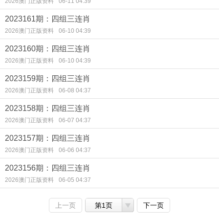
2026澳门正版资料
06-11 04:39
2023161期：四组三连肖
2026澳门正版资料
06-10 04:39
2023160期：四组三连肖
2026澳门正版资料
06-10 04:39
2023159期：四组三连肖
2026澳门正版资料
06-08 04:37
2023158期：四组三连肖
2026澳门正版资料
06-07 04:37
2023157期：四组三连肖
2026澳门正版资料
06-06 04:37
2023156期：四组三连肖
2026澳门正版资料
06-05 04:37
上一页
第1页
下一页