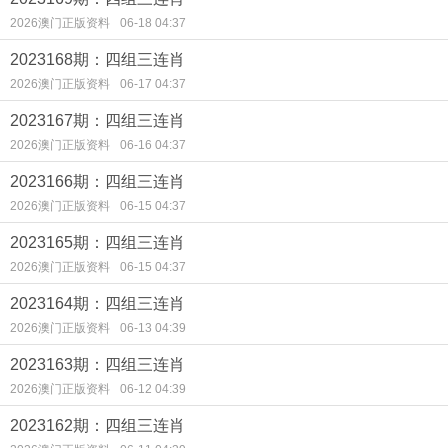
2026澳门正版资料
06-18 04:37
2023168期：四组三连肖
2026澳门正版资料
06-17 04:37
2023167期：四组三连肖
2026澳门正版资料
06-16 04:37
2023166期：四组三连肖
2026澳门正版资料
06-15 04:37
2023165期：四组三连肖
2026澳门正版资料
06-15 04:37
2023164期：四组三连肖
2026澳门正版资料
06-13 04:39
2023163期：四组三连肖
2026澳门正版资料
06-12 04:39
2023162期：四组三连肖