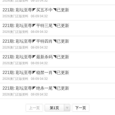
2026澳门正版资料
08-10 04:32
221期: 彩坛至尊◤买五不中◥已更新
2026澳门正版资料
08-09 04:32
221期: 彩坛至尊◤平特三尾◥已更新
2026澳门正版资料
08-09 04:32
221期: 彩坛至尊◤平特四肖◥已更新
2026澳门正版资料
08-09 04:32
221期: 彩坛至尊◤最新杀码◥已更新
2026澳门正版资料
08-09 04:32
221期: 彩坛至尊◤稳禁一肖◥已更新
2026澳门正版资料
08-09 04:32
221期: 彩坛至尊◤绝杀一尾◥已更新
2026澳门正版资料
08-09 04:32
上一页
第1页
下一页