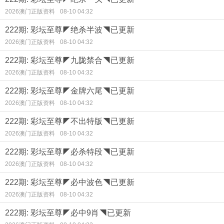
2026澳门正版资料
08-10 04:32
222期: 彩坛至尊◤绝杀半波◥已更新
2026澳门正版资料
08-10 04:32
222期: 彩坛至尊◤九陇禁合◥已更新
2026澳门正版资料
08-10 04:32
222期: 彩坛至尊◤金牌六尾◥已更新
2026澳门正版资料
08-10 04:32
222期: 彩坛至尊◤不出特版◥已更新
2026澳门正版资料
08-10 04:32
222期: 彩坛至尊◤必杀特段◥已更新
2026澳门正版资料
08-10 04:32
222期: 彩坛至尊◤必中波色◥已更新
2026澳门正版资料
08-10 04:32
222期: 彩坛至尊◤必中9肖◥已更新