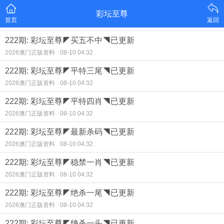
彩坛至尊
首页
返回
222期: 彩坛至尊◤买五不中◥已更新
2026澳门正版资料
08-10 04:32
222期: 彩坛至尊◤平特三尾◥已更新
2026澳门正版资料
08-10 04:32
222期: 彩坛至尊◤平特四肖◥已更新
2026澳门正版资料
08-10 04:32
222期: 彩坛至尊◤最新杀码◥已更新
2026澳门正版资料
08-10 04:32
222期: 彩坛至尊◤稳禁一肖◥已更新
2026澳门正版资料
08-10 04:32
222期: 彩坛至尊◤绝杀一尾◥已更新
2026澳门正版资料
08-10 04:32
222期: 彩坛至尊◤绝杀一头◥已更新