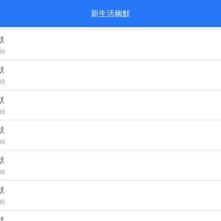
新生活幽默
默
39
默
39
默
39
默
39
默
38
默
36
默