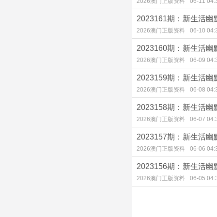
2026澳门正版资料
06-11 04:
2023161期：新生活幽
2026澳门正版资料
06-10 04:
2023160期：新生活幽
2026澳门正版资料
06-09 04:
2023159期：新生活幽
2026澳门正版资料
06-08 04:
2023158期：新生活幽
2026澳门正版资料
06-07 04:
2023157期：新生活幽
2026澳门正版资料
06-06 04:
2023156期：新生活幽
2026澳门正版资料
06-05 04: