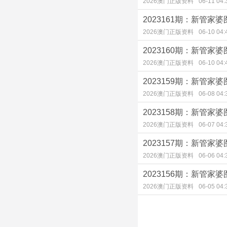
2026澳门正版资料
06-11 04:
2023161期：新管家婆
2026澳门正版资料
06-10 04:
2023160期：新管家婆
2026澳门正版资料
06-10 04:
2023159期：新管家婆
2026澳门正版资料
06-08 04:
2023158期：新管家婆
2026澳门正版资料
06-07 04:
2023157期：新管家婆
2026澳门正版资料
06-06 04:
2023156期：新管家婆
2026澳门正版资料
06-05 04: