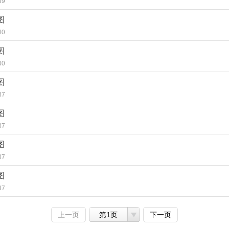
39
图
40
图
40
图
37
图
37
图
37
图
37
上一页
第1页
下一页