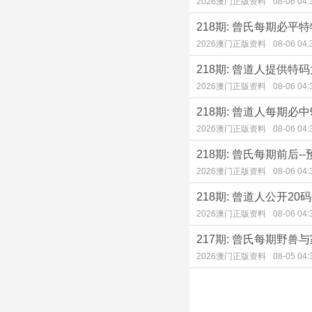
2026澳门正版资料
08-06 04:
218期: 曾氏每期必
2026澳门正版资料
08-06 04:
218期: 曾道人提供特
2026澳门正版资料
08-06 04:
218期: 曾道人每期必
2026澳门正版资料
08-06 04:
218期: 曾氏每期前后
2026澳门正版资料
08-06 04:
218期: 曾道人公开2
2026澳门正版资料
08-06 04:
217期: 曾氏每期野兽
2026澳门正版资料
08-05 04: