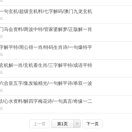
41
/另一句玄机/超级玄机料/七字解码/澳门九龙玄机
41
/澳门马会资料/两波中特/管家婆解梦/正版解一肖
41
/四字解平特/周公得一肖/特码生肖诗/一句爆特平
41
肖/玄机解一肖/玄机看生肖/三字解平特/成语平特
41
特/六合皇五字/集发输精光/一句解平诗/单双一波
41
幽默/心水资料/解四字梅花诗/一句真言/奇缘一二
41
上一页
第1页
下一页