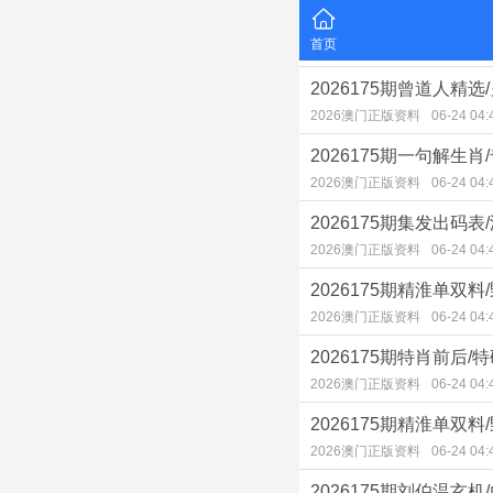
首页
2026175期曾道人精
2026澳门正版资料
06-24 04:
2026175期一句解生
2026澳门正版资料
06-24 04:
2026175期集发出码
2026澳门正版资料
06-24 04:
2026175期精淮单双
2026澳门正版资料
06-24 04:
2026175期特肖前后
2026澳门正版资料
06-24 04:
2026175期精淮单双
2026澳门正版资料
06-24 04:
2026175期刘伯温玄