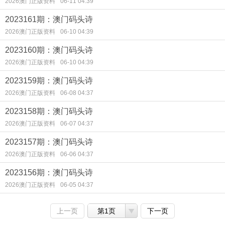
2026澳门正版资料
06-11 04:39
2023161期：澳门码头诗
2026澳门正版资料
06-10 04:39
2023160期：澳门码头诗
2026澳门正版资料
06-10 04:39
2023159期：澳门码头诗
2026澳门正版资料
06-08 04:37
2023158期：澳门码头诗
2026澳门正版资料
06-07 04:37
2023157期：澳门码头诗
2026澳门正版资料
06-06 04:37
2023156期：澳门码头诗
2026澳门正版资料
06-05 04:37
上一页
第1页
下一页