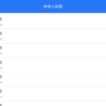
神奇八卦图
图
39
图
39
图
40
图
40
图
39
图
37
图