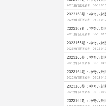
2026澳门正版资料
06-18 04:
2023168期：神奇八卦
2026澳门正版资料
06-17 04:
2023167期：神奇八卦
2026澳门正版资料
06-16 04:
2023166期：神奇八卦
2026澳门正版资料
06-15 04:
2023165期：神奇八卦
2026澳门正版资料
06-15 04:
2023164期：神奇八卦
2026澳门正版资料
06-13 04:
2023163期：神奇八卦
2026澳门正版资料
06-12 04:
2023162期：神奇八卦