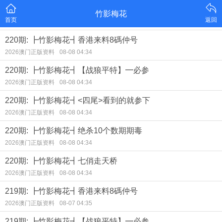
竹影梅花
首页
返回
220期: ┣竹影梅花┫香港来料8碼仲号
2026澳门正版资料
08-08 04:34
220期: ┣竹影梅花┫【战狼平特】━必参
2026澳门正版资料
08-08 04:34
220期: ┣竹影梅花┫<四尾>看到的就参下
2026澳门正版资料
08-08 04:34
220期: ┣竹影梅花┫绝杀10个数期期毒
2026澳门正版资料
08-08 04:34
220期: ┣竹影梅花┫七俏走天桥
2026澳门正版资料
08-08 04:34
219期: ┣竹影梅花┫香港来料8碼仲号
2026澳门正版资料
08-07 04:35
219期: ┣竹影梅花┫【战狼平特】━必参