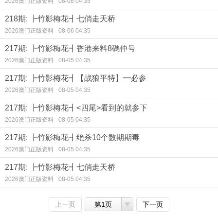
2026澳门正版资料
08-06 04:35
218期: ┣竹影梅花┫七俏走天桥
2026澳门正版资料
08-06 04:35
217期: ┣竹影梅花┫香港来料8碼仲号
2026澳门正版资料
08-05 04:35
217期: ┣竹影梅花┫【战狼平特】━必参
2026澳门正版资料
08-05 04:35
217期: ┣竹影梅花┫<四尾>看到的就参下
2026澳门正版资料
08-05 04:35
217期: ┣竹影梅花┫绝杀10个数期期毒
2026澳门正版资料
08-05 04:35
217期: ┣竹影梅花┫七俏走天桥
2026澳门正版资料
08-05 04:35
上一页
第1页
下一页