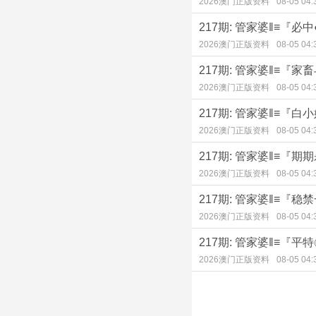
2026澳门正版资料
08-05 04:
217期: 管家婆‖≡『必中
2026澳门正版资料
08-05 04:
217期: 管家婆‖≡『家
2026澳门正版资料
08-05 04:
217期: 管家婆‖≡『白
2026澳门正版资料
08-05 04:
217期: 管家婆‖≡『期
2026澳门正版资料
08-05 04:
217期: 管家婆‖≡『稳
2026澳门正版资料
08-05 04:
217期: 管家婆‖≡『平
2026澳门正版资料
08-05 04: