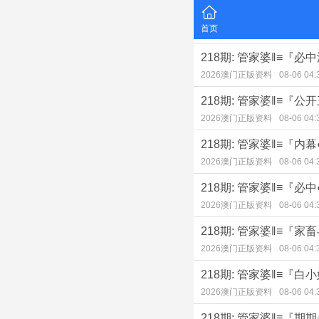
首页
218期: 管家婆‖≡『必
2026澳门正版资料
08-06 04:
218期: 管家婆‖≡『公
2026澳门正版资料
08-06 04:
218期: 管家婆‖≡『内幕
2026澳门正版资料
08-06 04:
218期: 管家婆‖≡『必中
2026澳门正版资料
08-06 04:
218期: 管家婆‖≡『家
2026澳门正版资料
08-06 04:
218期: 管家婆‖≡『白
2026澳门正版资料
08-06 04:
218期: 管家婆‖≡『期