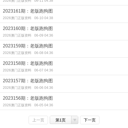
2026澳门正版资料
06-11 04:38
2023161期：老版跑狗图
2026澳门正版资料
06-10 04:38
2023160期：老版跑狗图
2026澳门正版资料
06-09 04:36
2023159期：老版跑狗图
2026澳门正版资料
06-08 04:36
2023158期：老版跑狗图
2026澳门正版资料
06-07 04:36
2023157期：老版跑狗图
2026澳门正版资料
06-06 04:36
2023156期：老版跑狗图
2026澳门正版资料
06-05 04:36
上一页
第1页
下一页