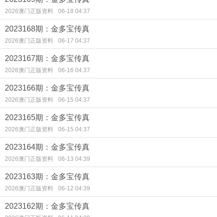
2026澳门正版资料
06-18 04:37
2023168期：金多宝传真
2026澳门正版资料
06-17 04:37
2023167期：金多宝传真
2026澳门正版资料
06-16 04:37
2023166期：金多宝传真
2026澳门正版资料
06-15 04:37
2023165期：金多宝传真
2026澳门正版资料
06-15 04:37
2023164期：金多宝传真
2026澳门正版资料
06-13 04:39
2023163期：金多宝传真
2026澳门正版资料
06-12 04:39
2023162期：金多宝传真