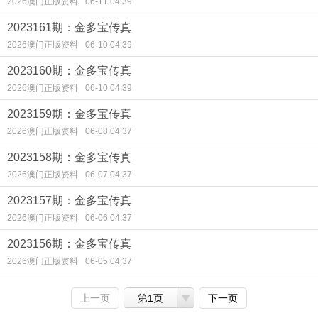
2026澳门正版资料
06-11 04:39
2023161期：金多宝传真
2026澳门正版资料
06-10 04:39
2023160期：金多宝传真
2026澳门正版资料
06-10 04:39
2023159期：金多宝传真
2026澳门正版资料
06-08 04:37
2023158期：金多宝传真
2026澳门正版资料
06-07 04:37
2023157期：金多宝传真
2026澳门正版资料
06-06 04:37
2023156期：金多宝传真
2026澳门正版资料
06-05 04:37
上一页
第1页
下一页