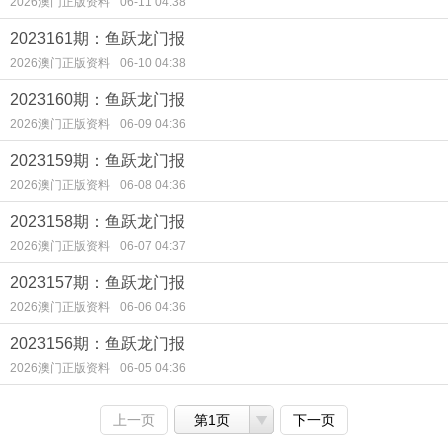
2026澳门正版资料
06-11 04:38
2023161期：鱼跃龙门报
2026澳门正版资料
06-10 04:38
2023160期：鱼跃龙门报
2026澳门正版资料
06-09 04:36
2023159期：鱼跃龙门报
2026澳门正版资料
06-08 04:36
2023158期：鱼跃龙门报
2026澳门正版资料
06-07 04:37
2023157期：鱼跃龙门报
2026澳门正版资料
06-06 04:36
2023156期：鱼跃龙门报
2026澳门正版资料
06-05 04:36
上一页
第1页
下一页